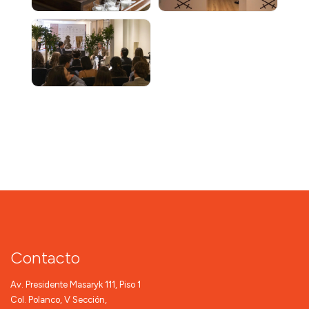
Contacto
Av. Presidente Masaryk 111, Piso 1
Col. Polanco, V Sección,