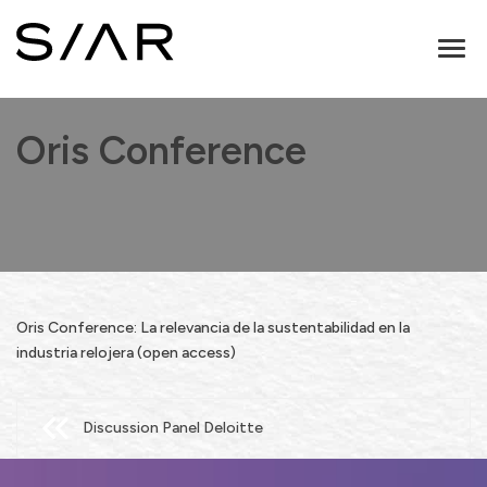
Toggl
naviga
Oris Conference
Oris Conference: La relevancia de la sustentabilidad en la
industria relojera (open access)
Post
Discussion Panel Deloitte
navigation