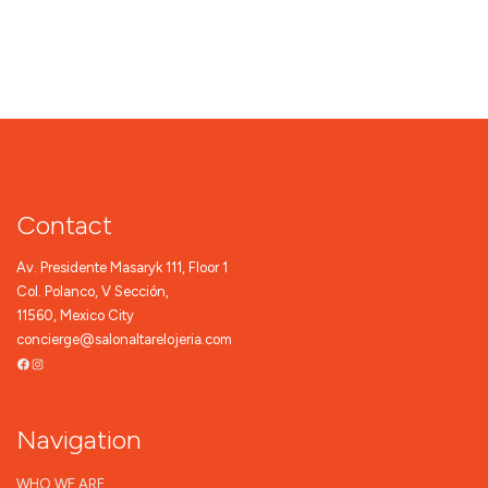
Contact
Av. Presidente Masaryk 111, Floor 1
Col. Polanco, V Sección,
11560, Mexico City
concierge@salonaltarelojeria.com
Facebook
Instagram
Navigation
WHO WE ARE